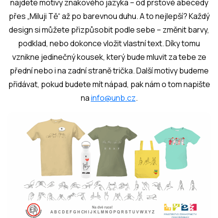
najdete motivy znakového jazyka – od prstové abecedy
přes „Miluji Tě“ až po barevnou duhu. A to nejlepší? Každý
design si můžete přizpůsobit podle sebe – změnit barvy,
podklad, nebo dokonce vložit vlastní text. Díky tomu
vznikne jedinečný kousek, který bude mluvit za tebe ze
přední nebo i na zadní straně trička. Další motivy budeme
přidávat, pokud budete mít nápad, pak nám o tom napište
na
info@unb.cz
.