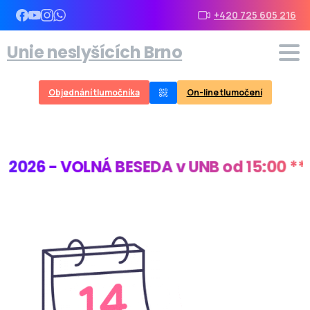
+420 725 605 216
Unie neslyšících Brno
Objednání tlumočníka
On-line tlumočení
26 - VOLNÁ BESEDA v UNB od 15:00 ***